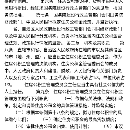
得挪作他用。 第六条 住房公积金的存、贷利率由中国人
民银行提出，经征求国务院建设行政主管部门的意见后，报国
务院批准。 第七条 国务院建设行政主管部门会同国务院
财政部门、中国人民银行拟定住房公积金政策，并监督执行。
省、自治区人民政府建设行政主管部门会同同级财政部门
以及中国人民银行分支机构，负责本行政区域内住房公积金管
理法规、政策执行情况的监督。 第二章 机构及其职责 第
八条 直辖市和省、自治区人民政府所在地的市以及其他设区
的市（地、州、盟），应当设立住房公积金管理委员会，作为
住房公积金管理的决策机构。住房公积金管理委员会的成员
中，人民政府负责人和建设、财政、人民银行等有关部门负责
人以及有关专家占1/3，工会代表和职工代表占1/3，单位代表占
1/3。 住房公积金管理委员会主任应当由具有社会公信力的
人士担任。 第九条 住房公积金管理委员会在住房公积金
管理方面履行下列职责： （一）依据有关法律、法规和政
策，制定和调整住房公积金的具体管理措施，并监督实施；
（二）根据本条例第十八条的规定，拟订住房公积金的具
体缴存比例； （三）确定住房公积金的最高贷款额度；
（四）审批住房公积金归集、使用计划； （五）审议