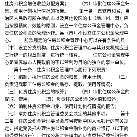
住房公积金增值收益分配方案； （六）审批住房公积金归
集、使用计划执行情况的报告。 第十条 直辖市和省、自
治区人民政府所在地的市以及其他设区的市（地、州、盟）应
当按照精简、效能的原则，设立一个住房公积金管理中心，负
责住房公积金的管理运作。县（市）不设立住房公积金管理中
心。 前款规定的住房公积金管理中心可以在有条件的县
（市）设立分支机构。住房公积金管理中心与其分支机构应当
实行统一的规章制度，进行统一核算。 住房公积金管理中
心是直属城市人民政府的不以营利为目的的独立的事业单位。
第十一条 住房公积金管理中心履行下列职责：
（一）编制、执行住房公积金的归集、使用计划； （二）
负责记载职工住房公积金的缴存、提取、使用等情况；
（三）负责住房公积金的核算； （四）审批住房公积金的
提取、使用； （五）负责住房公积金的保值和归还；
（六）编制住房公积金归集、使用计划执行情况的报告；
（七）承办住房公积金管理委员会决定的其他事项。 第十
二条 住房公积金管理委员会应当按照中国人民银行的有关规
定，指定受委托办理住房公积金金融业务的商业银行（以下简
称受委托银行）；住房公积金管理中心应当委托受委托银行办