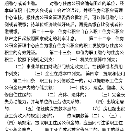
期缴存或者少缴。 对缴存住房公积金确有困难的单位，经
本单位职工代表大会或者工会讨论通过，并经住房公积金管理
中心审核，报住房公积金管理委员会批准后，可以降低缴存比
例或者缓缴；待单位经济效益好转后，再提高缴存比例或者补
缴缓缴。 第二十一条 住房公积金自存入职工住房公积金
账户之日起按照国家规定的利率计息。 第二十二条 住房
公积金管理中心应当为缴存住房公积金的职工发放缴存住房公
积金的有效凭证。 第二十三条 单位为职工缴存的住房公
积金，按照下列规定列支： （一）机关在预算中列支；
（二）事业单位由财政部门核定收支后，在预算或者费用
中列支； （三）企业在成本中列支。 第四章 提取和使用
第二十四条 职工有下列情形之一的，可以提取职工住房
公积金账户内的存储余额： （一）购买、建造、翻建、大
修自住住房的； （二）离休、退休的； （三）完全丧
失劳动能力，并与单位终止劳动关系的； （四）出境定居
的； （五）偿还购房贷款本息的； （六）房租超出家
庭工资收入的规定比例的。 依照前款第（二）、（三）、
（四）项规定，提取职工住房公积金的，应当同时注销职工住
房公积金账户。 职工死亡或者被宣告死亡的，职工的继承