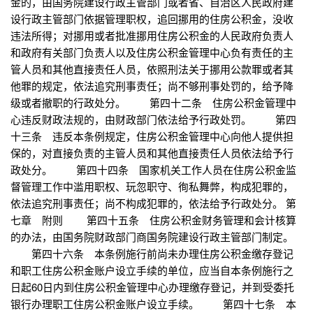
金的，由国务院建设行政主管部门或者省、自治区人民政府建
设行政主管部门依据管理职权，追回挪用的住房公积金，没收
违法所得；对挪用或者批准挪用住房公积金的人民政府负责人
和政府有关部门负责人以及住房公积金管理中心负有责任的主
管人员和其他直接责任人员，依照刑法关于挪用公款罪或者其
他罪的规定，依法追究刑事责任；尚不够刑事处罚的，给予降
级或者撤职的行政处分。 第四十二条 住房公积金管理中
心违反财政法规的，由财政部门依法给予行政处罚。 第四
十三条 违反本条例规定，住房公积金管理中心向他人提供担
保的，对直接负责的主管人员和其他直接责任人员依法给予行
政处分。 第四十四条 国家机关工作人员在住房公积金监
督管理工作中滥用职权、玩忽职守、徇私舞弊，构成犯罪的，
依法追究刑事责任；尚不构成犯罪的，依法给予行政处分。 第
七章 附则 第四十五条 住房公积金财务管理和会计核算
的办法，由国务院财政部门商国务院建设行政主管部门制定。
第四十六条 本条例施行前尚未办理住房公积金缴存登记
和职工住房公积金账户设立手续的单位，应当自本条例施行之
日起60日内到住房公积金管理中心办理缴存登记，并到受委托
银行办理职工住房公积金账户设立手续。 第四十七条 本