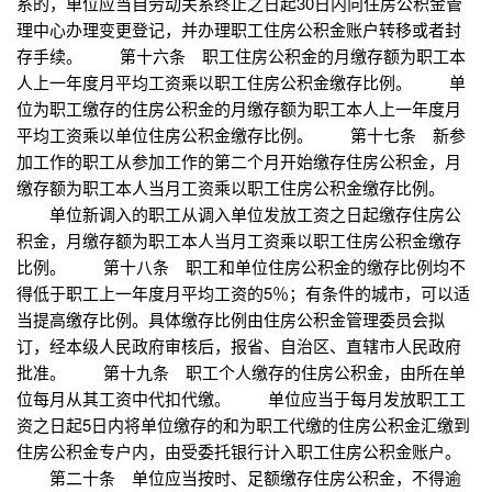
系的，单位应当自劳动关系终止之日起30日内向住房公积金管
理中心办理变更登记，并办理职工住房公积金账户转移或者封
存手续。 第十六条 职工住房公积金的月缴存额为职工本
人上一年度月平均工资乘以职工住房公积金缴存比例。 单
位为职工缴存的住房公积金的月缴存额为职工本人上一年度月
平均工资乘以单位住房公积金缴存比例。 第十七条 新参
加工作的职工从参加工作的第二个月开始缴存住房公积金，月
缴存额为职工本人当月工资乘以职工住房公积金缴存比例。
单位新调入的职工从调入单位发放工资之日起缴存住房公
积金，月缴存额为职工本人当月工资乘以职工住房公积金缴存
比例。 第十八条 职工和单位住房公积金的缴存比例均不
得低于职工上一年度月平均工资的5％；有条件的城市，可以适
当提高缴存比例。具体缴存比例由住房公积金管理委员会拟
订，经本级人民政府审核后，报省、自治区、直辖市人民政府
批准。 第十九条 职工个人缴存的住房公积金，由所在单
位每月从其工资中代扣代缴。 单位应当于每月发放职工工
资之日起5日内将单位缴存的和为职工代缴的住房公积金汇缴到
住房公积金专户内，由受委托银行计入职工住房公积金账户。
第二十条 单位应当按时、足额缴存住房公积金，不得逾