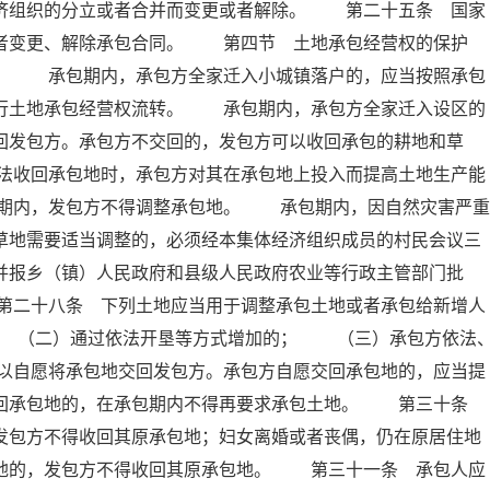
经济组织的分立或者合并而变更或者解除。 第二十五条 国家
或者变更、解除承包合同。 第四节 土地承包经营权的保护
 承包期内，承包方全家迁入小城镇落户的，应当按照承包
进行土地承包经营权流转。 承包期内，承包方全家迁入设区的
回发包方。承包方不交回的，发包方可以收回承包的耕地和草
法收回承包地时，承包方对其在承包地上投入而提高土地生产能
期内，发包方不得调整承包地。 承包期内，因自然灾害严重
草地需要适当调整的，必须经本集体经济组织成员的村民会议三
并报乡（镇）人民政府和县级人民政府农业等行政主管部门批
第二十八条 下列土地应当用于调整承包土地或者承包给新增人
 （二）通过依法开垦等方式增加的； （三）承包方依法
以自愿将承包地交回发包方。承包方自愿交回承包地的，应当提
交回承包地的，在承包期内不得再要求承包土地。 第三十条
发包方不得收回其原承包地；妇女离婚或者丧偶，仍在原居住地
包地的，发包方不得收回其原承包地。 第三十一条 承包人应