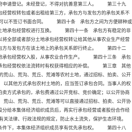
政府申请登记。未经登记，不得对抗善意第三人。 第三十九
包经营权转包或者出租给第三方，承包方与发包方的承包关系不
可以不签订书面合同。 第四十条 承包方之间为方便耕种或
的土地承包经营权进行互换。 第四十一条 承包方有稳定的非
以将全部或者部分土地承包经营权转让给其他从事农业生产经营
承包方与发包方在该土地上的承包关系即行终止。 第四十二
土地承包经营权入股，从事农业合作生产。 第四十三条 承包
地承包经营权依法流转时有权获得相应的补偿。 第三章 其他
的荒山、荒沟、荒丘、荒滩等农村土地，通过招标、拍卖、公开
 以其他方式承包农村土地的，应当签订承包合同。当事人的权
拍卖方式承包的，承包费通过公开竞标、竞价确定；以公开协商
 荒山、荒沟、荒丘、荒滩等可以直接通过招标、拍卖、公开协
股分给本集体经济组织成员后，再实行承包经营或者股份合作经
有关法律、行政法规的规定，防止水土流失，保护生态环境。
条件下，本集体经济组织成员享有优先承包权。 第四十八