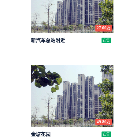
27.00万
新汽车总站附近
在售
49.80万
金塘花园
在售