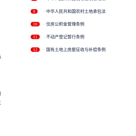
9
· 中华人民共和国农村土地承包法
10
· 住房公积金管理条例
11
· 不动产登记暂行条例
12
· 国有土地上房屋征收与补偿条例
承
包
之