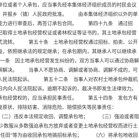
单位或者个人承包，应当事先经本集体经济组织成员的村民会议
意，并报乡（镇）人民政府批准。 由本集体经济组织以外的单
营能力进行审查后，再签订承包合同。 第四十九条 通过招
记取得土地承包经营权证或者林权证等证书的，其土地承包经营
方式流转。 第五十条 土地承包经营权通过招标、拍卖、公开
益，依照继承法的规定继承；在承包期内，其继承人可以继续承
条 因土地承包经营发生纠纷的，双方当事人可以通过协商解
调解解决。 当事人不愿协商、调解或者协商、调解不成的，可
向人民法院起诉。 第五十二条 当事人对农村土地承包仲裁机
日内向人民法院起诉。逾期不起诉的，裁决书即发生法律效力。
包经营权的，应当承担民事责任。 第五十四条 发包方有
恢复原状、排除妨害、消除危险、赔偿损失等民事责任：
（二）违反本法规定收回、调整承包地； （三）强迫或者阻
少数服从多数强迫承包方放弃或者变更土地承包经营权而进行土
责任田”等为由收回承包地搞招标承包； （六）将承包地收回