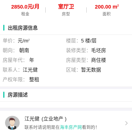
2850.0元/月
室
厅
卫
200.00 m
2
租金
房型
面积
出租房源信息
单价：
元/m
楼层：
5 楼/层
2
朝向：
朝南
装修类型：
毛坯房
房屋年代：
年
房屋类型：
商住楼
联系人：
江光健
区域：
暂无数据
产权年限：
整租
房源描述
江光健
(立业地产 )
联系时请说明是在
海丰房产网
看到的！